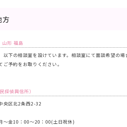
地方
 山形 福島
、以下の相談室を設けています。相談室にて面談希望の場
てご予約をお取りください。
民探偵興信所）
央区北2条西2-32
金10：00～20：00(土日祝休)