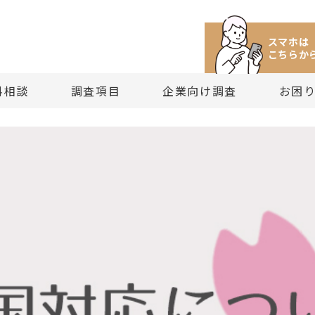
スマホは
こちらか
料相談
調査項目
企業向け調査
お困
け調査サービス
所への相談方法と窓口案内
所にできること
中のセカンドオピニオン
偵興信所（社）ご案内
探偵の役割と利用価値
・探偵興信所料金の基礎知識
・経営者・個人経営者向け調査サービス
・目的から見る調査項目
・理念と方針
・探偵に相談するときの注意点
・探偵調査に関する相談
・依頼料の支払い時期と方法
・再調査をご希望される方は
・
ジメント
料金に関する相談と見積り依頼
所の調査項目一覧
法外な請求にお困りの方
務内容の詳細について
はじめての探偵興信所選び
・探偵興信所（社）の基本料金
・新規事業・人材育成の調査サービス
・依頼料から見る調査項目
・探偵調査員教育と人材募集
・依頼料のしくみと取り決め法
・困りごと・トラブルに関する相
・探偵興信所（社）の料金支払
・結果保証される探偵依頼と
題の調査
相談FAQ
から見る調査項目
（その依頼は適正なものですか？）
偵興信所（社）の取り組み
依頼目的を明確にすること
・探偵依頼の料金相場と過去事例
・探偵興信所との顧問契約サービス
・社団法人としての業務
・探偵と法律
・その他の相談
・依頼料金FAQ