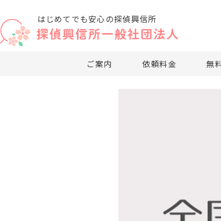
はじめてでも安心の探偵興信所
ご案内
依頼料金
無
・法人・企業向
・探偵興信
・探偵興信
・探偵依頼
・探
・
社団法人のご案内
探偵依頼料金について
無料相談窓口
探偵調査項目
企業調査
お困りの方へ
探偵興信所の利用法
・リスクマネー
・探偵依頼
・探偵興信
・依頼料の
・業
・
・社内・社外問
・探偵無料
・過去事例
・適正診断
・探
・