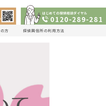
はじめての探偵相談ダイヤル
0120-289-281
ら
りの方
探偵興信所の利用方法
依頼の流れ
談
いプラン
は