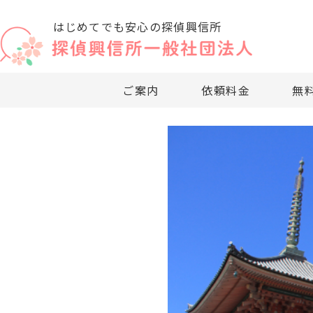
はじめてでも安心の探偵興信所
ご案内
依頼料金
無
・法人・企業向
・探偵興信
・探偵興信
・探偵依頼
・探
・
社団法人のご案内
探偵依頼料金について
無料相談窓口
探偵調査項目
企業調査
お困りの方へ
探偵興信所の利用法
・リスクマネー
・探偵依頼
・探偵興信
・依頼料の
・業
・
・社内・社外問
・探偵無料
・過去事例
・適正診断
・探
・