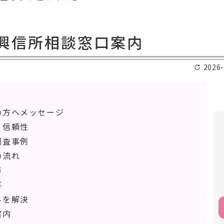
興信所相談窓口案内
2026-
の方へメッセージ
と信頼性
調査事例
の流れ
声
答
みを解決
案内