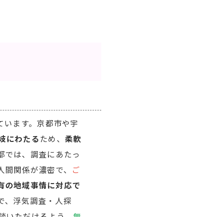
ています。京都市や宇
岐にわたる
ため、
柔軟
都では、調査にあたっ
人間関係が濃密で、
ご
有の地域事情に対応で
で、浮気調査・人探
談いただけるよう、
無