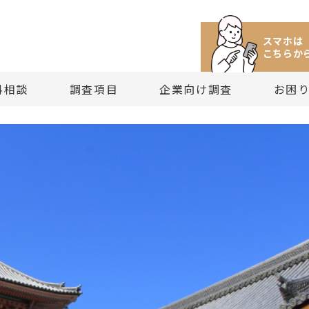
スマホは
こちらか
料相談
調査項目
企業向け調査
お困
け調査サービス
所への相談方法と窓口案内
所にできること
中のセカンドオピニオン
偵興信所（社）ご案内
探偵の役割と利用価値
・探偵興信所料金の基礎知識
・経営者・個人経営者向け調査サービス
・目的から見る調査項目
・理念と方針
・探偵に相談するときの注意点
・探偵調査に関する相談
・依頼料の支払い時期と方法
・再調査をご希望される方は
・
ジメント
料金に関する相談と見積り依頼
所の調査項目一覧
法外な請求にお困りの方
務内容の詳細について
はじめての探偵興信所選び
・探偵興信所（社）の基本料金
・新規事業・人材育成の調査サービス
・依頼料から見る調査項目
・探偵調査員教育と人材募集
・依頼料のしくみと取り決め法
・困りごと・トラブルに関する相
・探偵興信所（社）の料金支払
・結果保証される探偵依頼と
題の調査
相談FAQ
から見る調査項目
（その依頼は適正なものですか？）
偵興信所（社）の取り組み
依頼目的を明確にすること
・探偵依頼の料金相場と過去事例
・探偵興信所との顧問契約サービス
・社団法人としての業務
・探偵と法律
・その他の相談
・依頼料金FAQ