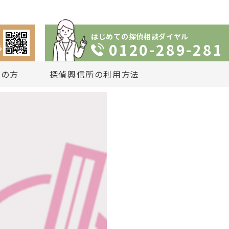
はじめての探偵相談ダイヤル
0120-289-281
ら
りの方
探偵興信所の利用方法
依頼の流れ
談
いプラン
は