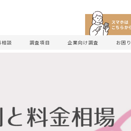
スマホは
こちらか
料相談
調査項目
企業向け調査
お困
け調査サービス
所への相談方法と窓口案内
所にできること
中のセカンドオピニオン
偵興信所（社）ご案内
探偵の役割と利用価値
・探偵興信所料金の基礎知識
・経営者・個人経営者向け調査サービス
・目的から見る調査項目
・理念と方針
・探偵に相談するときの注意点
・探偵調査に関する相談
・依頼料の支払い時期と方法
・再調査をご希望される方は
・
ジメント
料金に関する相談と見積り依頼
所の調査項目一覧
法外な請求にお困りの方
務内容の詳細について
はじめての探偵興信所選び
・探偵興信所（社）の基本料金
・新規事業・人材育成の調査サービス
・依頼料から見る調査項目
・探偵調査員教育と人材募集
・依頼料のしくみと取り決め法
・困りごと・トラブルに関する相
・探偵興信所（社）の料金支払
・結果保証される探偵依頼と
題の調査
相談FAQ
から見る調査項目
（その依頼は適正なものですか？）
偵興信所（社）の取り組み
依頼目的を明確にすること
・探偵依頼の料金相場と過去事例
・探偵興信所との顧問契約サービス
・社団法人としての業務
・探偵と法律
・その他の相談
・依頼料金FAQ