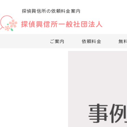
探偵興信所の依頼料金案内
ご案内
依頼料金
無
・法人・企業向
・探偵興信
・探偵興信
・探偵依頼
・探
・
社団法人のご案内
探偵依頼料金について
無料相談窓口
探偵調査項目
企業調査
お困りの方へ
探偵興信所の利用法
・リスクマネー
・探偵依頼
・探偵興信
・依頼料の
・業
・
・社内・社外問
・探偵無料
・過去事例
・適正診断
・探
・