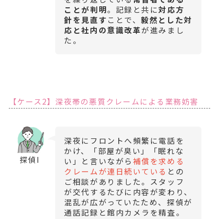
ことが判明
。記録と共に
対応方
針を見直す
ことで、
毅然とした対
応と社内の意識改革
が進みまし
た。
【ケース2】深夜帯の悪質クレームによる業務妨害
深夜にフロントへ頻繁に電話を
かけ、「部屋が臭い」「眠れな
探偵I
い」と言いながら
補償を求める
クレームが連日続いている
との
ご相談がありました。スタッフ
が交代するたびに内容が変わり、
混乱が広がっていたため、探偵が
通話記録と館内カメラを精査。