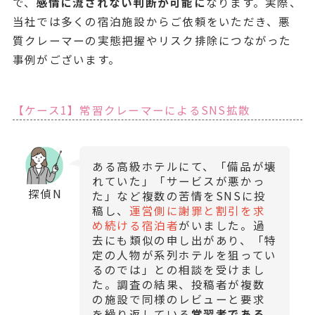
で、
感情に流されない判断が可能に
なります。実際、
当社では多くの宿泊施設からご依頼をいただき、悪
質クレーマーの実態把握やリスク排除につながった
事例がございます。
【ケース1】常習クレーマーによるSNS拡散
ある高級ホテルにて、「備品が壊
れていた」「サービスが悪かっ
探偵N
た」など複数の苦情をSNSに投
稿し、
運営側に謝罪と割引を求
め続ける宿泊者
がいました。過
去にも類似の申し出があり、「特
定の人物が系列ホテルを狙ってい
るのでは」との相談を受けまし
た。調査の結果、投稿者が複数
の施設で同様のレビューと要求
を繰り返している
常習者である