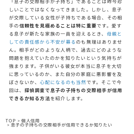
「息子の交際相手が子持ち」であることは昨今珍
しいことではなくなってきました。しかし、息子
が交際している女性が子持ちである場合、その相
手の
信頼性を見極めることは特に重要
です。愛す
る息子が新たな家族の一員を迎えるとき、
母親と
しての責任感から不安が募る
のも無理はありませ
ん。相手がどのような人柄で、過去にどのような
問題を抱えていたのかを知りたいという気持ちが
強まります。子供がいる彼女が本当に息子を大切
に思っているのか、また自分の家庭に悪影響を及
ぼさないか、
心配になるのも当然
です。そこで今
回は、
探偵調査で息子の子持ちの交際相手が信用
できるか知る方法
を紹介します。
TOP
個人信用
息子の子持ちの交際相手が信用できるか知りたい