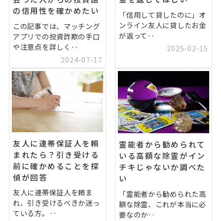
の信用性を確かめたい
「信用して貸したのに」オ
ンライン友人に貸したお金
この記事では、マッチング
が返って‥
アプリでの投資詐欺の手口
や注意点を詳しく‥
2025-02-15
2024-07-17
友人に連帯保証人を頼
霊能者から勧められて
まれたら？引き受ける
いる高額な除霊がイン
前に確かめることを探
チキじゃないか調べた
偵が回答
い
友人に連帯保証人を頼ま
「霊能者から勧められた高
れ、引き受けるべきか迷っ
額な除霊、これが本当に必
ている方。‥
要なのか‥