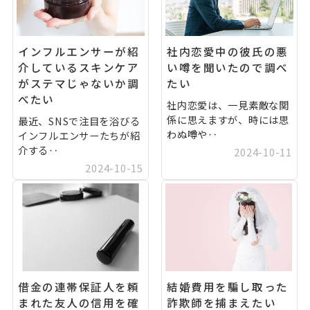
インフルエンサーが紹
社内恋愛中の彼氏の悪
介しているスキンケア
い噂を聞いたので調べ
がステマじゃないか調
たい
べたい
社内恋愛は、一見素敵な関
係に思えますが、時には思
最近、SNSで注目を浴びる
わぬ噂や‥
インフルエンサーたちが紹
介する‥
2024-10-11
2024-10-15
借金の連帯保証人を頼
結婚費用を騙し取った
まれた友人の信用を確
詐欺師を捕まえたい