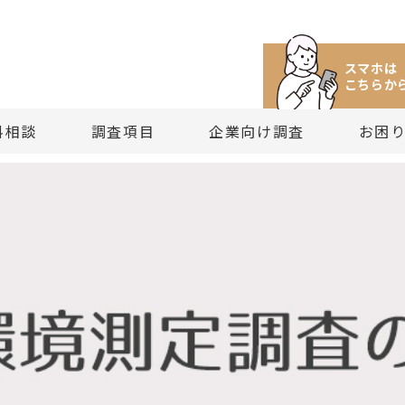
スマホは
こちらか
料相談
調査項目
企業向け調査
お困
け調査サービス
所への相談方法と窓口案内
所にできること
中のセカンドオピニオン
偵興信所（社）ご案内
探偵の役割と利用価値
・探偵興信所料金の基礎知識
・経営者・個人経営者向け調査サービス
・目的から見る調査項目
・理念と方針
・探偵に相談するときの注意点
・探偵調査に関する相談
・依頼料の支払い時期と方法
・再調査をご希望される方は
・
ジメント
料金に関する相談と見積り依頼
所の調査項目一覧
法外な請求にお困りの方
務内容の詳細について
はじめての探偵興信所選び
・探偵興信所（社）の基本料金
・新規事業・人材育成の調査サービス
・依頼料から見る調査項目
・探偵調査員教育と人材募集
・依頼料のしくみと取り決め法
・困りごと・トラブルに関する相
・探偵興信所（社）の料金支払
・結果保証される探偵依頼と
題の調査
相談FAQ
から見る調査項目
（その依頼は適正なものですか？）
偵興信所（社）の取り組み
依頼目的を明確にすること
・探偵依頼の料金相場と過去事例
・探偵興信所との顧問契約サービス
・社団法人としての業務
・探偵と法律
・その他の相談
・依頼料金FAQ