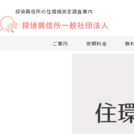
探偵興信所の住環境測定調査案内
ご案内
依頼料金
無
・法人・企業向
・探偵興信
・探偵興信
・探偵依頼
・探
・
社団法人のご案内
探偵依頼料金について
無料相談窓口
探偵調査項目
企業調査
お困りの方へ
探偵興信所の利用法
・リスクマネー
・探偵依頼
・探偵興信
・依頼料の
・業
・
・社内・社外問
・探偵無料
・過去事例
・適正診断
・探
・