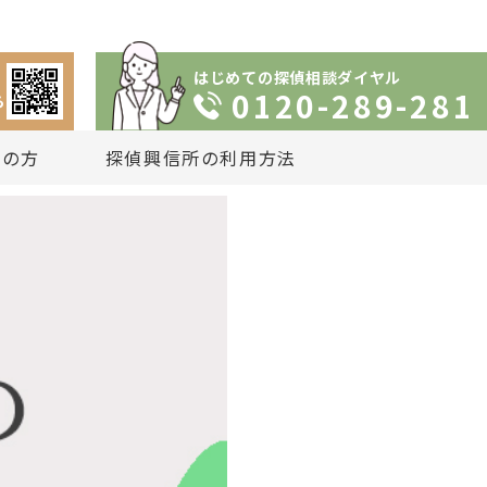
はじめての探偵相談ダイヤル
0120-289-281
ら
りの方
探偵興信所の利用方法
依頼の流れ
談
いプラン
は