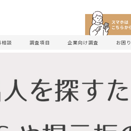
スマホは
こちらか
料相談
調査項目
企業向け調査
お困
け調査サービス
所への相談方法と窓口案内
所にできること
中のセカンドオピニオン
偵興信所（社）ご案内
探偵の役割と利用価値
・探偵興信所料金の基礎知識
・経営者・個人経営者向け調査サービス
・目的から見る調査項目
・理念と方針
・探偵に相談するときの注意点
・探偵調査に関する相談
・依頼料の支払い時期と方法
・再調査をご希望される方は
・
ジメント
料金に関する相談と見積り依頼
所の調査項目一覧
法外な請求にお困りの方
務内容の詳細について
はじめての探偵興信所選び
・探偵興信所（社）の基本料金
・新規事業・人材育成の調査サービス
・依頼料から見る調査項目
・探偵調査員教育と人材募集
・依頼料のしくみと取り決め法
・困りごと・トラブルに関する相
・探偵興信所（社）の料金支払
・結果保証される探偵依頼と
題の調査
相談FAQ
から見る調査項目
（その依頼は適正なものですか？）
偵興信所（社）の取り組み
依頼目的を明確にすること
・探偵依頼の料金相場と過去事例
・探偵興信所との顧問契約サービス
・社団法人としての業務
・探偵と法律
・その他の相談
・依頼料金FAQ