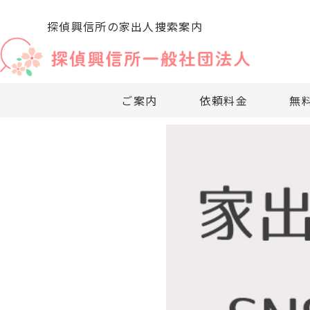
探偵興信所の家出人捜索案内
ご案内
依頼料金
無
・法人・企業向
・探偵興信
・探偵興信
・探偵依頼
・探
・
社団法人のご案内
探偵依頼料金について
無料相談窓口
探偵調査項目
企業調査
お困りの方へ
探偵興信所の利用法
・リスクマネー
・探偵依頼
・探偵興信
・依頼料の
・業
・
・社内・社外問
・探偵無料
・過去事例
・適正診断
・探
・