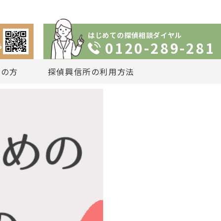
はじめての探偵相談ダイヤル
0120-289-281
ら
りの方
探偵興信所の利用方法
依頼の流れ
談
いプラン
は